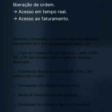
liberação de ordem.
→ Acesso em tempo real.
→ Acesso ao faturamento.
Preencha o formulário e nos envie cópia dos seguintes
documentos no e-mail
ale.santaluzia@gmail.com
:
→ Cópia do Contrato Social e alteração, cartão CNPJ,
RG, CPF dos Sócios e comprovantes de endereço
atualizado.
→ Referências Bancárias e Comerciais. (Obs.: No
mínimo três e cada).
→ Faturamento dos últimos 6 (seis meses).
→ Media de abastecimento por quinzena.
→ Quantidade de veículos e tipo de combustível.